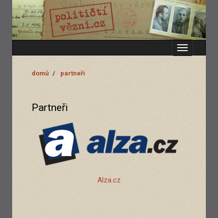
Zobrazit
menu
domů
partneři
Partneři
Alza.cz